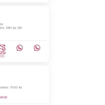
ra
os: 08h às 12h
bados: 7h30 às
om.br