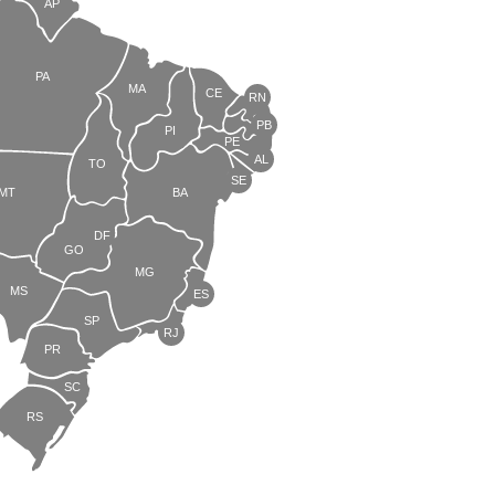
AP
PA
MA
CE
RN
PB
PI
PE
AL
TO
SE
MT
BA
DF
GO
MG
MS
ES
SP
RJ
PR
SC
RS