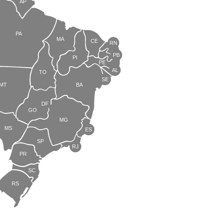
AP
PA
MA
CE
RN
PB
PI
PE
AL
TO
SE
MT
BA
DF
GO
MG
MS
ES
SP
RJ
PR
SC
RS