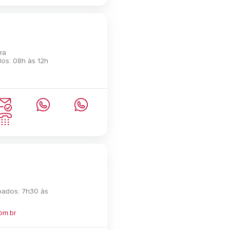
ra
os: 08h às 12h
bados: 7h30 às
om.br