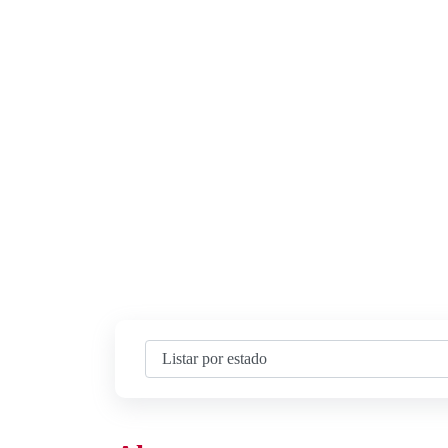
INÍCIO
MANIPULE O SEU MEDICAMENTO
A FARM
ROVAL PET
NOSSAS LOJAS