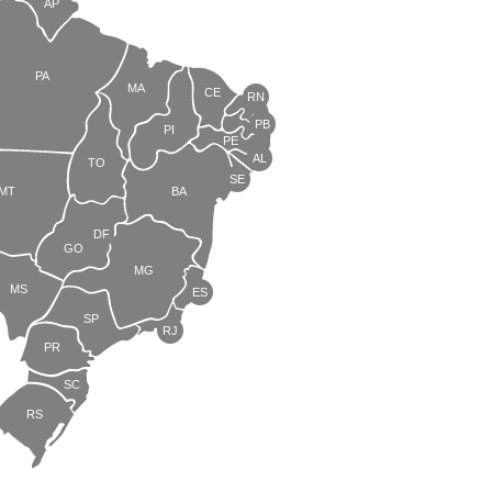
AP
PA
MA
CE
RN
PB
PI
PE
AL
TO
SE
MT
BA
DF
GO
MG
MS
ES
SP
RJ
PR
SC
RS