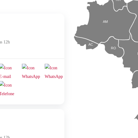
AM
às 12h
AC
RO
às 12h