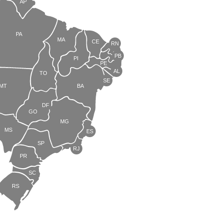
AP
PA
MA
CE
RN
PB
PI
PE
AL
TO
SE
MT
BA
DF
GO
MG
MS
ES
SP
RJ
PR
SC
RS