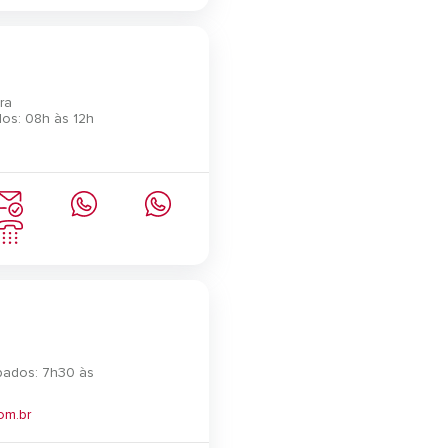
ra
os: 08h às 12h
bados: 7h30 às
om.br