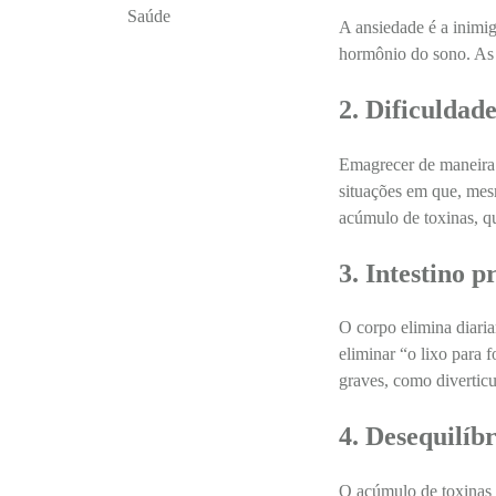
Saúde
A ansiedade é a inimig
hormônio do sono. As 
2. Dificuldad
Emagrecer de maneira 
situações em que, mesm
acúmulo de toxinas, qu
3. Intestino p
O corpo elimina diari
eliminar “o lixo para 
graves, como diverticu
4. Desequilíb
O acúmulo de toxinas 