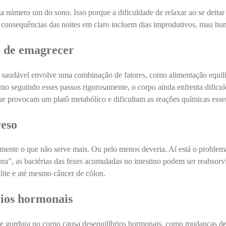
a número um do sono. Isso porque a dificuldade de relaxar ao se deita
consequências das noites em claro incluem dias improdutivos, mau humor
e de emagrecer
saudável envolve uma combinação de fatores, como alimentação equilibr
o seguindo esses passos rigorosamente, o corpo ainda enfrenta dificul
e provocam um platô metabólico e dificultam as reações químicas essen
reso
amente o que não serve mais. Ou pelo menos deveria. Aí está o proble
fora”, as bactérias das fezes acumuladas no intestino podem ser reabsor
lite e até mesmo câncer de cólon.
rios hormonais
e gordura no corpo causa desequilíbrios hormonais, como mudanças de