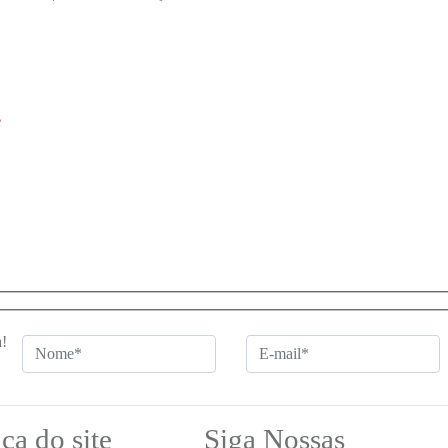
e
a!
ica do site
Siga Nossas