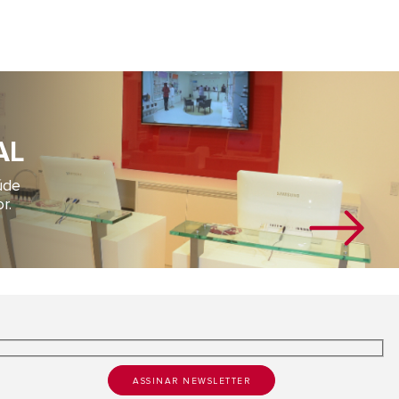
AL
úde
r.