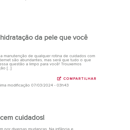
 hidratação da pele que você
 a manutenção de qualquer rotina de cuidados com
nternet são abundantes, mas será que tudo o que
ar essa questão a limpo para você! Trouxemos
ção […]
COMPARTILHAR
ltima modificação 07/03/2024 - 03h43
cem cuidados!
m por diversas mudanças. Na infância e