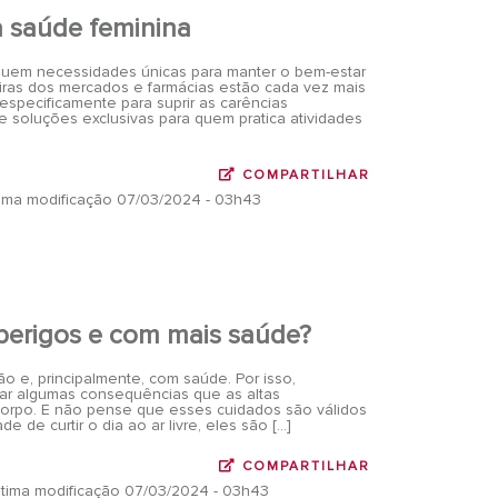
a saúde feminina
suem necessidades únicas para manter o bem-estar
eiras dos mercados e farmácias estão cada vez mais
pecificamente para suprir as carências
ue soluções exclusivas para quem pratica atividades
COMPARTILHAR
ltima modificação 07/03/2024 - 03h43
perigos e com mais saúde?
são e, principalmente, com saúde. Por isso,
tar algumas consequências que as altas
corpo. E não pense que esses cuidados são válidos
de curtir o dia ao ar livre, eles são […]
COMPARTILHAR
última modificação 07/03/2024 - 03h43