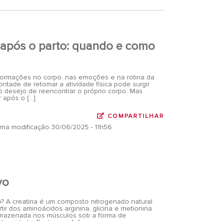
a após o parto: quando e como
formações no corpo, nas emoções e na rotina da
ntade de retomar a atividade física pode surgir
o desejo de reencontrar o próprio corpo. Mas
r após o […]
COMPARTILHAR
ltima modificação 30/06/2025 - 11h56
vo
? A creatina é um composto nitrogenado natural
rtir dos aminoácidos arginina, glicina e metionina.
armazenada nos músculos sob a forma de