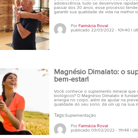
adolescência, tudo se desenvolve rapidam
passar dos 30 anos, esse processo tende a
garantir sua qualidade de vida na melhor i
Por
Farmácia Roval
publicado 22/03/2022 - 10h40
| ú
Magnésio Dimalato: o sup
bem-estar!
Você conhece o suplemento mineral que é
biológicos? O Magnésio Dimalato é fundam
energia no corpo, além de ajudar na prev
qualidade do seu sono, dá um up na sua im
Tags:
Suplementação
Por
Farmácia Roval
publicado 09/02/2022 - 11h48
| ú