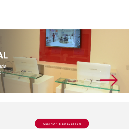
AL
úde
r.