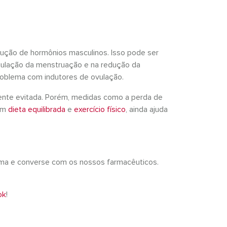
ução de hormônios masculinos. Isso pode ser
egulação da menstruação e na redução da
roblema com indutores de ovulação.
ente evitada. Porém, medidas como a perda de
com
dieta equilibrada
e
exercício físico
, ainda ajuda
xima e converse com os nossos farmacêuticos.
ok
!