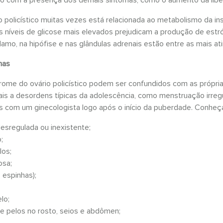
 policístico muitas vezes está relacionada ao metabolismo da insu
s níveis de glicose mais elevados prejudicam a produção de est
amo, na hipófise e nas glândulas adrenais estão entre as mais at
omas
rome do ovário policístico podem ser confundidos com as própri
ais a desordens típicas da adolescência, como menstruação irregul
as com um ginecologista logo após o início da puberdade. Conhe
sregulada ou inexistente;
;
los;
osa;
 espinhas);
lo;
e pelos no rosto, seios e abdômen;