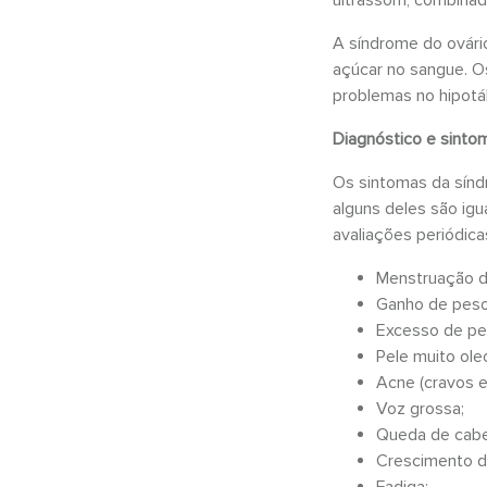
A síndrome do ovário
açúcar no sangue. O
problemas no hipotál
Diagnóstico e sint
Os sintomas da sínd
alguns deles são igu
avaliações periódic
Menstruação de
Ganho de peso
Excesso de pe
Pele muito ole
Acne (cravos e
Voz grossa;
Queda de cabe
Crescimento d
Fadiga;