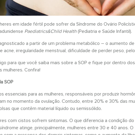
res em idade fértil pode sofrer da Síndrome do Ovário Policísti
stadunidense
Paediatrics&Child Health
(Pediatria e Saúde Infantil).
iagnosticado a partir de um problema metabólico – o aumento de
acne, irregularidade menstrual, dificuldade de perder peso, pelos 
igo para que você saiba mais sobre a SOP e fique por dentro do
s mulheres. Confira!
da SOP
os essenciais para as mulheres, responsáveis por produzir hormô
eram no momento da ovulação. Contudo, entre 20% e 30% das mul
lsas que contêm material líquido ou semissólido.
es com cistos sofrem sintomas. O que diferencia a condição do 
síndrome atinge, principalmente, mulheres entre 30 e 40 anos. O
o com a presença dos demais sintomas, como o aumento da libe