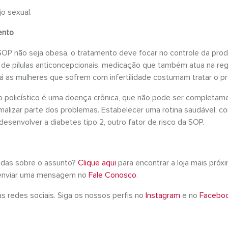
o sexual.
ento
OP não seja obesa, o tratamento deve focar no controle da prod
o de pílulas anticoncepcionais, medicação que também atua na r
á as mulheres que sofrem com infertilidade costumam tratar o p
o policístico é uma doença crônica, que não pode ser completam
lizar parte dos problemas. Estabelecer uma rotina saudável, 
 desenvolver a diabetes tipo 2, outro fator de risco da SOP.
idas sobre o assunto?
Clique aqui
para encontrar a loja mais pró
ó enviar uma mensagem no
Fale Conosco
.
redes sociais. Siga os nossos perfis no
Instagram
e no
Facebo