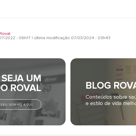
Roval
07/2022 - 06h17
| última modificação 07/03/2024 - 03h43
SEJA UM
BLOG ROV
O ROVAL
Conteúdos sobre sa
e estilo de vida melho
E SEU SONHO AQUI