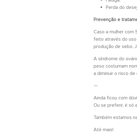
Perda do desej
Prevenção e tratam
Caso a mulher com S
feito através do us
produção de sebo. J
A síndrome do ovári
peso costumam norma
a diminuir o risco de
—
Ainda ficou com dúv
Ou se preferir, é s
Também estamos nas 
Até mais!