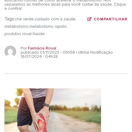
Buscando formas de como acelerar o metabolismo? Nós
separamos as melhores dicas para você cuidar da saúde. Clique
e confira!
Tags:
cha verde
cuidado com a saude
COMPARTILHAR
metabolismo
metabolismo rapido
produtos roval
Saúde
Por
Farmácia Roval
publicado 01/11/2023 - 05h58
| última modificação
18/07/2024 - 04h28